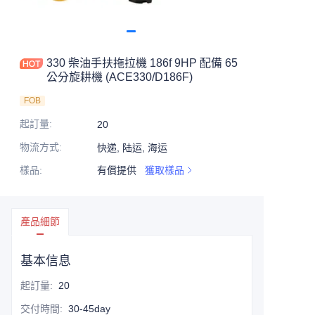
330 柴油手扶拖拉機 186f 9HP 配備 65
公分旋耕機 (ACE330/D186F)
FOB
起訂量
:
20
物流方式
:
快递, 陆运, 海运
樣品
:
有償提供
獲取樣品
產品細節
基本信息
起訂量
:
20
交付時間
:
30-45day