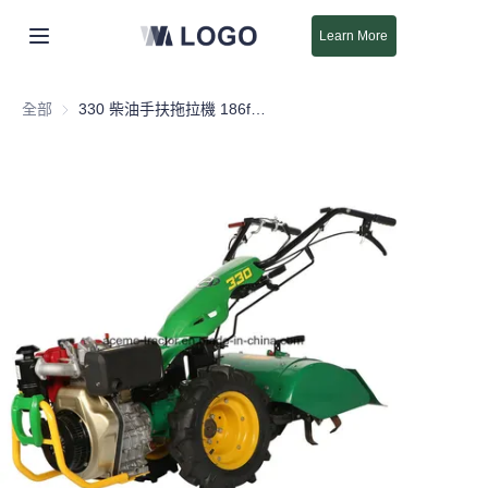
Learn More
首頁
全部
330 柴油手扶拖拉機 186f 9HP 配備 65 公分旋耕機 (ACE330/D186F)
產品
關於我們
新
支援