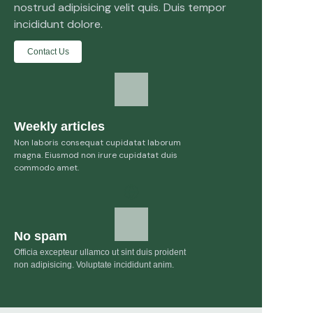
nostrud adipisicing velit quis. Duis tempor
incididunt dolore.
Contact Us
Weekly articles
Non laboris consequat cupidatat laborum
magna. Eiusmod non irure cupidatat duis
commodo amet.
No spam
Officia excepteur ullamco ut sint duis proident
non adipisicing. Voluptate incididunt anim.