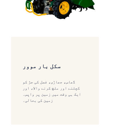
سکل بار موور
گھاس، جھاڑی، فصل کی جڑ کو
کچلنے اور ملچ کرنے والا، اور
ایک ہی وقت میں زمین پر واپس۔
زمین کی بحالی۔