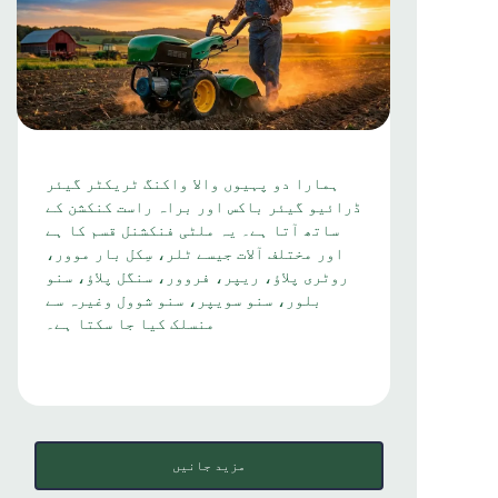
ہمارا دو پہیوں والا واکنگ ٹریکٹر گیئر
ڈرائیو گیئر باکس اور براہ راست کنکشن کے
ساتھ آتا ہے۔ یہ ملٹی فنکشنل قسم کا ہے
اور مختلف آلات جیسے ٹلر، سِکل بار موور،
روٹری پلاؤ، ریپر، فروور، سنگل پلاؤ، سنو
بلور، سنو سویپر، سنو شوول وغیرہ سے
منسلک کیا جا سکتا ہے۔
مزید جانیں