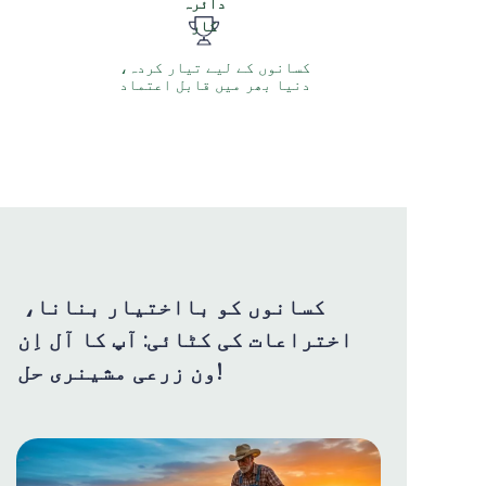
دائرہ
کار
کسانوں کے لیے تیار کردہ،
دنیا بھر میں قابل اعتماد
کسانوں کو بااختیار بنانا،
اختراعات کی کٹائی: آپ کا آل اِن
ون زرعی مشینری حل!