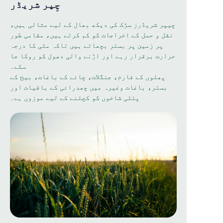
چِپر شریڈر
چیپر شریڈرز سڑک کی دیکھ بھال کے لیے مثالی ہیں،
نقل و حمل کے اخراجات کو کم کرتے ہیں، مقامی طور
پر زمین پر بستر بچھاتے ہیں تاکہ مٹی کا درجہ
حرارت برقرار رہے اور اڑنے والی دھول کو روکا جا
سکے۔
پھلوں کے فارم، جنگلات، چائے کے باغات، بیج کے
بستر، باغات وغیرہ میں چھدرائی کے باقیات اور
پتلی شاخوں کو کچلنے کے لیے موزوں ہے۔