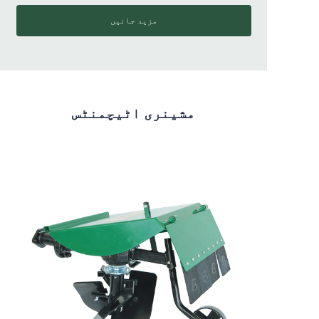
مزید جانیں
مشینری اٹیچمنٹس