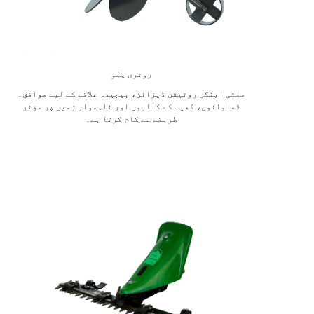
روٹری پلو
ملٹی اینگل روٹیشن ڈیزائن، پیچیدہ علاقے کے لیے موافق۔
ڈھلوانوں، کھیت کے کناروں اور ناہموار زمین پر مؤثر
طریقے سے کام کرتا ہے۔