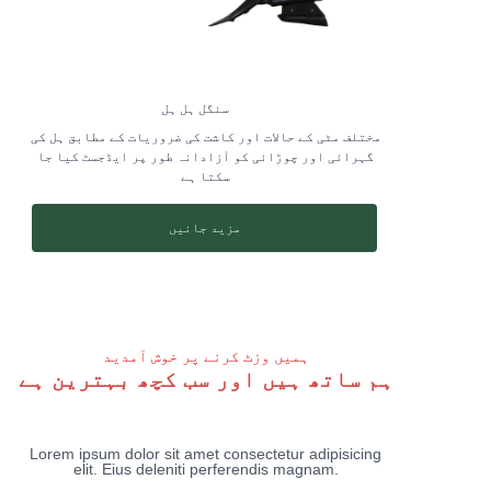
سنگل ہل ہل
مختلف مٹی کے حالات اور کاشت کی ضروریات کے مطابق ہل کی
گہرائی اور چوڑائی کو آزادانہ طور پر ایڈجسٹ کیا جا
سکتا ہے
مزید جانیں
ہمیں وزٹ کرنے پر خوش آمدید
ہم ساتھ ہیں اور سب کچھ بہترین ہے
Lorem ipsum dolor sit amet consectetur adipisicing
elit. Eius deleniti perferendis magnam.