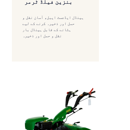
بنزین فیلڈ ٹرمر
ہینڈل ایڈجسٹ ایبل،
آسان نقل و
حمل اور ذخیرہ کرنے کے لیے
ہٹانے کے قابل ہینڈل بار
نقل و حمل اور ذخیرہ