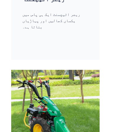
ریجر اٹیچمنٹ ایک ہی پاس میں
یکساں کھالیں اور پہاڑیاں
بناتا ہے۔