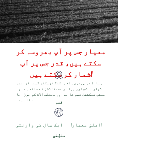
معیار جس پر آپ بھروسہ کر
سکتے ہیں، قدر جس پر آپ
شمار کر سکتے ہیں!
ہمارا دو پہیوں والا واکنگ ٹریکٹر گیئر ڈرائیو
گیئر باکس اور براہ راست کنکشن کے ساتھ ہے۔ یہ
ملٹی فنکشنل قسم کا ہے اور مختلف آلات کو جوڑا جا
سکتا ہے۔
قسم
اعلیٰ معیار! ایک سال کی وارنٹی!
عالمی
معیار