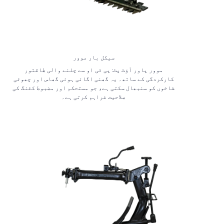
سیکل بار موور
موور پاور آؤٹ پٹ: پی ٹی او سے چلنے والی طاقتور
کارکردگی کے ساتھ۔ یہ گھنی اگائی ہوئی گھاس اور چھوٹی
شاخوں کو سنبھال سکتی ہے، جو مستحکم اور مضبوط کٹنگ کی
صلاحیت فراہم کرتی ہے۔