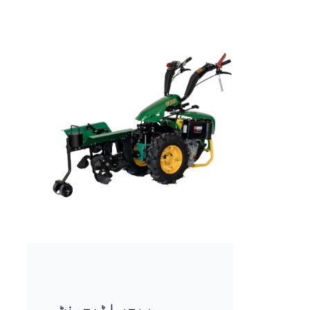
ریجر اٹیچمنٹ