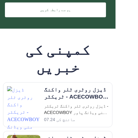
ہم سے رابطہ کریں
کمپنی کی
خبریں
ڈیزل روٹری ٹلر واکنگ
ٹریکٹر - ACECOWBOY
منی ویڈنگ پاور
ڈیزل روٹری ٹلر واکنگ ٹریکٹر -
کلٹیویٹر
ACECOWBOY منی ویڈنگ پاور
کلٹیویٹر ACECOWBOY ڈیزل
سائنچ کی 07.24
روٹری ٹلر کلٹیویٹر واکنگ
ٹریکٹر کا تعارف جدید زراعت