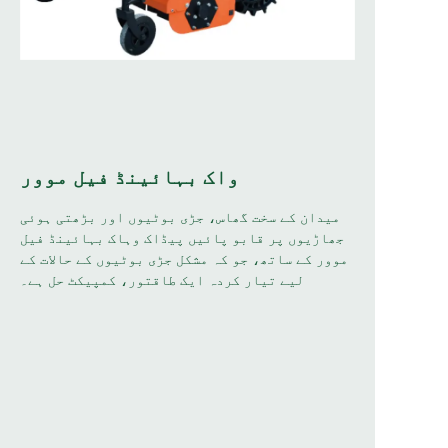
واک بہائینڈ فیل موور
میدان کے سخت گھاس، جڑی بوٹیوں اور بڑھتی ہوئی
جھاڑیوں پر قابو پائیں پیڈاک وہاک بہائینڈ فیل
موور کے ساتھ، جو کہ مشکل جڑی بوٹیوں کے حالات کے
لیے تیار کردہ ایک طاقتور، کمپیکٹ حل ہے۔