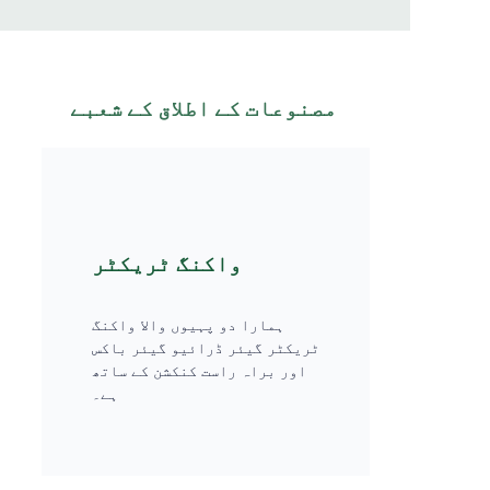
مصنوعات کے اطلاق کے شعبے
واکنگ ٹریکٹر
ہمارا دو پہیوں والا واکنگ
ٹریکٹر گیئر ڈرائیو گیئر باکس
اور براہ راست کنکشن کے ساتھ
ہے۔