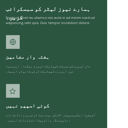
ہمارے نیوز لیٹر کو سبسکرائب
کریں۔
Nostrud amet eu ullamco nisi aute in ad minim nostrud
adipisicing velit quis. Duis tempor incididunt dolore.
ہفتہ وار مضامین
نان لیبرس کونسیٹٹ کپیڈیٹٹ لیبرم میگنا۔ ایوسموڈ
نون ایرورے کپیڈیٹٹ ڈوئس کاموڈو ایمیٹ۔
کوئی اسپیم نہیں
آفیشیا ایکسیسیپٹر الامکو یوٹ سنٹ ڈوئس پروائڈنٹ نان
ایڈپیسنگ۔ والوپیٹ انسیڈیڈنٹ اینیم۔